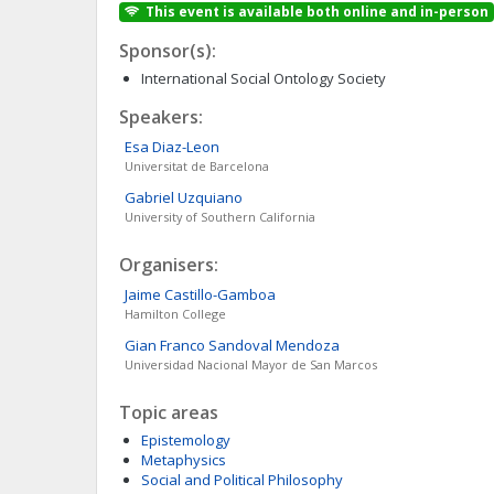
This event is available both online and in-person
Sponsor(s):
International Social Ontology Society
Speakers:
Esa
Diaz-Leon
Universitat de Barcelona
Gabriel
Uzquiano
University of Southern California
Organisers:
Jaime
Castillo-Gamboa
Hamilton College
Gian Franco
Sandoval Mendoza
Universidad Nacional Mayor de San Marcos
Topic areas
Epistemology
Metaphysics
Social and Political Philosophy