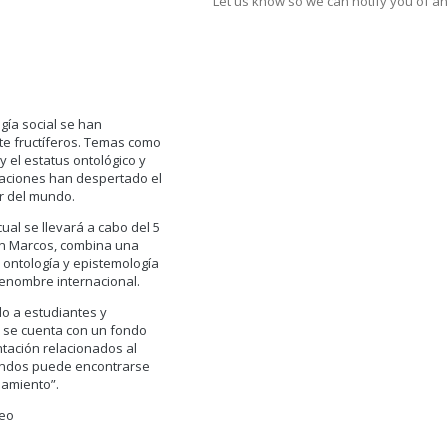
Let us know so we can notify you of an
ogía social se han
e fructíferos. Temas como
 y el estatus ontológico y
raciones han despertado el
r del mundo.
cual se llevará a cabo del 5
an Marcos, combina una
n ontología y epistemología
renombre internacional.
do a estudiantes y
, se cuenta con un fondo
ntación relacionados al
fondos puede encontrarse
iamiento”.
reo