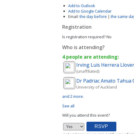
Add to Outlook
Add to Google Calendar
Email:
the day before
|
the same da
Registration
Is registration required?
No
Who is attending?
4 people are attending:
Irving Luis
Herrera Llove
(unaffiliated)
Dr Padriac Amato Tahua
University of Auckland
and 2 more.
See all
Will you attend this event?