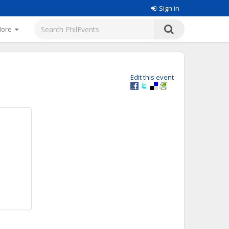
Sign in
More
Edit this event