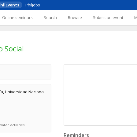
hilEvents
PhilJobs
Online seminars
Search
Browse
Submit an event
o Social
ía, Universidad Nacional
lated activities
Reminders