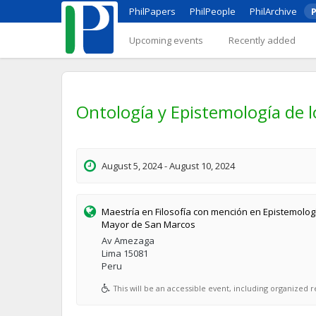
PhilPapers
PhilPeople
PhilArchive
P
Upcoming events
Recently added
Ontología y Epistemología de l
August 5, 2024 - August 10, 2024
Maestría en Filosofía con mención en Epistemolog
Mayor de San Marcos
Av Amezaga
Lima 15081
Peru
This will be an accessible event, including organized re