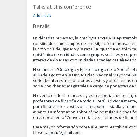
Talks at this conference
Add a talk
Details
En décadas recientes, la ontología social y la epistemol
constituido como campos de investigación inmensament
la ontología del género y la raza, la injusticia epistémica
epistémico de entidades como grupos sociales y corpo
interés de diversas comunidades académicas alrededo
El seminario “Ontología y Epistemología de lo Social”, el 
al 10 de agosto en la Universidad Nacional Mayor de S
serie de talleres introductorios a estos y otros temas e
social con charlas magistrales a cargo de ponentes de 
El evento es de libre acceso y está especialmente dirigi
profesores de filosofía de todo el Perú. Adicionalmente
para financiar los costos de transporte, estadía y alime
evento. La información sobre cómo postular a dichos 
en el documento “Convocatoria de solicitudes de financ
Para mayor información sobre el evento, escribir al cor
filosocialperu@gmail.com
.