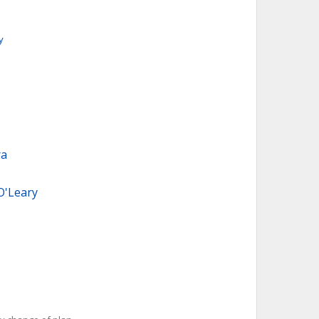
y
ra
O'Leary