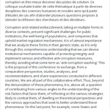
corruption et d’en mieux dessiner des pistes de solution. Ce
colloque souhaite traiter de cette thématique à partir de diverses
disciplines des sciences humaines et sociales ainsi qu’à partir
d’études de cas afin d’aborder plusieurs questions propices à
stimuler la réflexion des chercheurs et des décideurs.
Corruption and related embezzlement, taking on multiple forms in
diverse contexts, present significant challenges for public
institutions, the well-being of populations, and companies that
uphold market regulation mechanisms. It is of utmost importance
that we analyze these forms in their generic state, as it is only
through this comprehensive understanding that we can devise
institutional mechanisms capable of protecting integrity and
implement serious and effective anti-corruption measures,
thereby avoiding what some term as 'anti-corruption washing.' This
is the proposal of this conference: to exchange, from a
comparative perspective, studies, analyses, and
recommendations and share experiences conducted in different
countries. We are all part of this collaborative effort. Thus, beyond
the denunciation of these phenomena, it is, above all, a question
of contributing from various angles to the understanding of the
risk factors that favor them, of reflecting on the various strategies
likely to combat them, of dwelling on theoretical perspectives and
the various approaches that seek to better understand these
phenomena. On this last point, for example, some States and