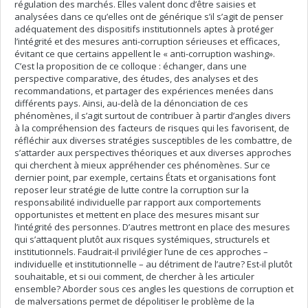
régulation des marchés. Elles valent donc d’être saisies et
analysées dans ce qu’elles ont de générique s’il s’agit de penser
adéquatement des dispositifs institutionnels aptes à protéger
l’intégrité et des mesures anti-corruption sérieuses et efficaces,
évitant ce que certains appellent le « anti-corruption washing».
C’est la proposition de ce colloque : échanger, dans une
perspective comparative, des études, des analyses et des
recommandations, et partager des expériences menées dans
différents pays. Ainsi, au-delà de la dénonciation de ces
phénomènes, il s’agit surtout de contribuer à partir d’angles divers
à la compréhension des facteurs de risques qui les favorisent, de
réfléchir aux diverses stratégies susceptibles de les combattre, de
s’attarder aux perspectives théoriques et aux diverses approches
qui cherchent à mieux appréhender ces phénomènes. Sur ce
dernier point, par exemple, certains États et organisations font
reposer leur stratégie de lutte contre la corruption sur la
responsabilité individuelle par rapport aux comportements
opportunistes et mettent en place des mesures misant sur
l’intégrité des personnes. D’autres mettront en place des mesures
qui s’attaquent plutôt aux risques systémiques, structurels et
institutionnels. Faudrait-il privilégier l’une de ces approches –
individuelle et institutionnelle – au détriment de l’autre? Est-il plutôt
souhaitable, et si oui comment, de chercher à les articuler
ensemble? Aborder sous ces angles les questions de corruption et
de malversations permet de dépolitiser le problème de la