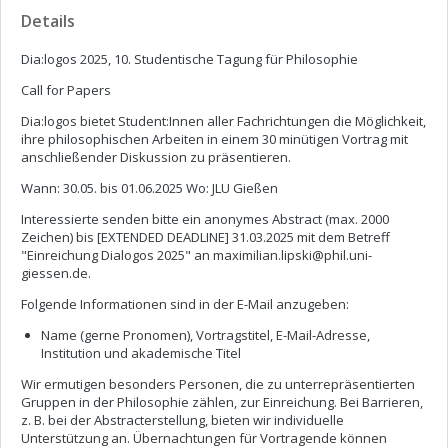
Details
Dia:logos 2025, 10. Studentische Tagung für Philosophie
Call for Papers
Dia:logos bietet Student:Innen aller Fachrichtungen die Möglichkeit,
ihre philosophischen Arbeiten in einem 30 minütigen Vortrag mit
anschließender Diskussion zu präsentieren.
Wann: 30.05. bis 01.06.2025 Wo: JLU Gießen
Interessierte senden bitte ein anonymes Abstract (max. 2000
Zeichen) bis [EXTENDED DEADLINE] 31.03.2025 mit dem Betreff
"Einreichung Dialogos 2025" an
maximilian.lipski@phil.uni-
giessen.de
.
Folgende Informationen sind in der E-Mail anzugeben:
Name (gerne Pronomen), Vortragstitel, E-Mail-Adresse,
Institution und akademische Titel
Wir ermutigen besonders Personen, die zu unterrepräsentierten
Gruppen in der Philosophie zählen, zur Einreichung. Bei Barrieren,
z. B. bei der Abstracterstellung, bieten wir individuelle
Unterstützung an. Übernachtungen für Vortragende können