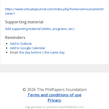
https://www.virtualiajournal.com/index.php/home/announcement/
view/1
Supporting material
Add supporting material (slides, programs, etc.)
Reminders
Add to Outlook
Add to Google Calendar
Email:
the day before
|
the same day
© 2026 The PhilPapers Foundation
Terms and conditions of use
Privacy
Page generated on philevents-web-85fdc8c9d5-c2lrz