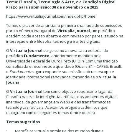
Tema: Filosofia, Tecnologia & Arte, e a Condição Digital
Prazo para submissão: 30 de novembro de 2025
https://www.virtualiajournal.com/index.php/home
Temos o prazer de anunciar a primeira chamada de submissões
para o número inaugural do
Virtualia Journal
, um periódico
acadêmico de acesso aberto e com revisão por pares, situado na
interseção entre filosofia, tecnologia e artes digitais.
O
Virtualia Journal
surge como a nova casa editorial do
periódico
Fundamento
, anteriormente mantido pela
Universidade Federal de Ouro Preto (UFOP). Com uma tradição
consolidada e reconhecida qualidade (Qualis B1 – CAPES, Brasil),
o
Fundamento
agora expande sua missão sob um escopo e
identidade internacional renovados, tornando-se o
Virtualia
Journal
.
O
Virtualia Journal
tem como objetivo repensar o lugar da
filosofia na era da inteligência artificial, dos ambientes digitais
imersivos, da governança em Web3 e das transformações
tecnológicas radicais. Aceitamos artigos acadêmicos que
dialoguem com os seguintes temas (entre outros):
Temas sugeridos
· Metafísica virtual e ontologia dos mundos digitais