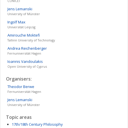
CONICET
Jens
Lemanski
University of Münster
Ingolf
Max
Universität Leipzig
Amirouche
Moktefi
Tallinn University of Technology
Andrea
Reichenberger
Fernuniversität Hagen
Ioannis
Vandoulakis
Open University of Cyprus
Organisers:
Theodor
Berwe
Fernuniversität Hagen
Jens
Lemanski
University of Münster
Topic areas
17th/18th Century Philosophy