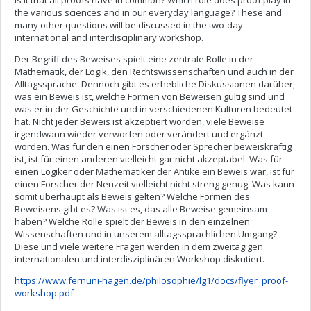
is it that all proofs have in common? Which role does proof play in
the various sciences and in our everyday language? These and
many other questions will be discussed in the two-day
international and interdisciplinary workshop.
Der Begriff des Beweises spielt eine zentrale Rolle in der
Mathematik, der Logik, den Rechtswissenschaften und auch in der
Alltagssprache. Dennoch gibt es erhebliche Diskussionen darüber,
was ein Beweis ist, welche Formen von Beweisen gültig sind und
was er in der Geschichte und in verschiedenen Kulturen bedeutet
hat. Nicht jeder Beweis ist akzeptiert worden, viele Beweise
irgendwann wieder verworfen oder verändert und ergänzt
worden. Was für den einen Forscher oder Sprecher beweiskräftig
ist, ist für einen anderen vielleicht gar nicht akzeptabel. Was für
einen Logiker oder Mathematiker der Antike ein Beweis war, ist für
einen Forscher der Neuzeit vielleicht nicht streng genug. Was kann
somit überhaupt als Beweis gelten? Welche Formen des
Beweisens gibt es? Was ist es, das alle Beweise gemeinsam
haben? Welche Rolle spielt der Beweis in den einzelnen
Wissenschaften und in unserem alltagssprachlichen Umgang?
Diese und viele weitere Fragen werden in dem zweitägigen
internationalen und interdisziplinären Workshop diskutiert.
https://www.fernuni-hagen.de/philosophie/lg1/docs/flyer_proof-
workshop.pdf