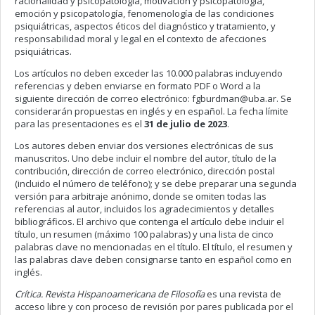
racionalidad y psicopatología, motivación y psicopatología,
emoción y psicopatología, fenomenología de las condiciones
psiquiátricas, aspectos éticos del diagnóstico y tratamiento, y
responsabilidad moral y legal en el contexto de afecciones
psiquiátricas.
Los artículos no deben exceder las 10.000 palabras incluyendo
referencias y deben enviarse en formato PDF o Word a la
siguiente dirección de correo electrónico:
fgburdman@uba.ar
. Se
considerarán propuestas en inglés y en español. La fecha límite
para las presentaciones es el
31 de julio de 2023
.
Los autores deben enviar dos versiones electrónicas de sus
manuscritos. Uno debe incluir el nombre del autor, título de la
contribución, dirección de correo electrónico, dirección postal
(incluido el número de teléfono); y se debe preparar una segunda
versión para arbitraje anónimo, donde se omiten todas las
referencias al autor, incluidos los agradecimientos y detalles
bibliográficos. El archivo que contenga el artículo debe incluir el
título, un resumen (máximo 100 palabras) y una lista de cinco
palabras clave no mencionadas en el título. El título, el resumen y
las palabras clave deben consignarse tanto en español como en
inglés.
Crítica. Revista Hispanoamericana de Filosofía
es una revista de
acceso libre y con proceso de revisión por pares publicada por el