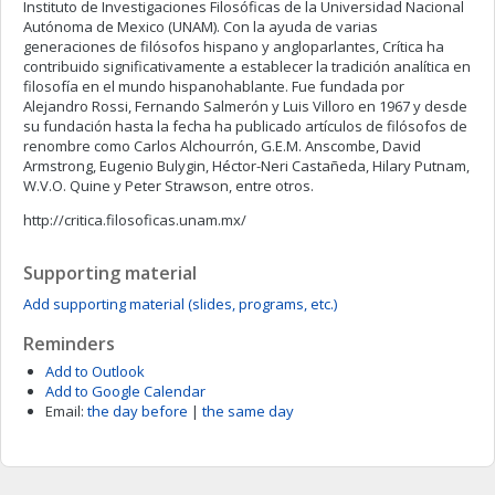
Instituto de Investigaciones Filosóficas de la Universidad Nacional
Autónoma de Mexico (UNAM). Con la ayuda de varias
generaciones de filósofos hispano y angloparlantes, Crítica ha
contribuido significativamente a establecer la tradición analítica en
filosofía en el mundo hispanohablante. Fue fundada por
Alejandro Rossi, Fernando Salmerón y Luis Villoro en 1967 y desde
su fundación hasta la fecha ha publicado artículos de filósofos de
renombre como Carlos Alchourrón, G.E.M. Anscombe, David
Armstrong, Eugenio Bulygin, Héctor-Neri Castañeda, Hilary Putnam,
W.V.O. Quine y Peter Strawson, entre otros.
http://critica.filosoficas.unam.mx/
Supporting material
Add supporting material (slides, programs, etc.)
Reminders
Add to Outlook
Add to Google Calendar
Email:
the day before
|
the same day