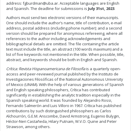
address:
fgburdman@uba.ar
. Acceptable languages are English
and Spanish. The deadline for submissions is
July 31st, 2023
.
Authors must send two electronic versions of their manuscripts.
One should include the author’s name, title of contribution, e-mail
address, postal address (including phone number); and a second
version should be prepared for anonymous refereeing, where all
references to the author including acknowledgements and
bibliographical details are omitted. The file containing the article
text must include the title, an abstract (100 words maximum) and a
list of five keywords not mentioned in the title. When possible, title,
abstract, and keywords should be both in English and Spanish.
Crítica: Revista Hispanoamericana de Filosofía
is a quarterly open-
access and peer-reviewed journal published by the Instituto de
Investigaciones Filosóficas of the National Autonomous University
of Mexico (UNAM). With the help of various generations of Spanish
and English speaking philosophers, Crítica has contributed
significantly in establishing the analytic tradition especially in the
Spanish speaking world. It was founded by Alejandro Rossi,
Fernando Salmerón and Luis Villoro in 1967. Crítica has published
contributions by such distinguished philosophers as Carlos
Alchourrón, G.E.M. Anscombe, David Armstrong, Eugenio Bulygin,
Héctor-Neri Castañeda, Hilary Putnam, W.V.O. Quine and Peter
Strawson, among others.