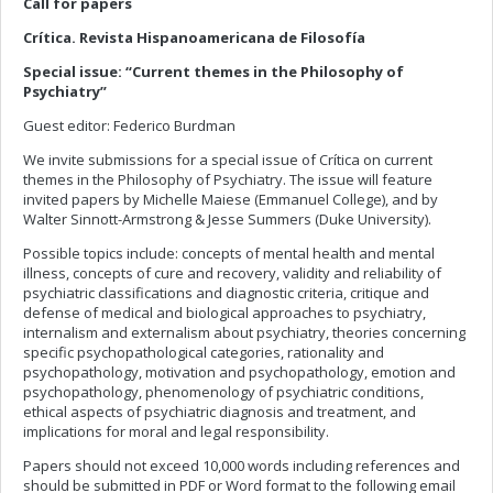
Call for papers
Crítica. Revista Hispanoamericana de Filosofía
Special issue: “Current themes in the Philosophy of
Psychiatry”
Guest editor: Federico Burdman
We invite submissions for a special issue of Crítica on current
themes in the Philosophy of Psychiatry. The issue will feature
invited papers by Michelle Maiese (Emmanuel College), and by
Walter Sinnott-Armstrong & Jesse Summers (Duke University).
Possible topics include: concepts of mental health and mental
illness, concepts of cure and recovery, validity and reliability of
psychiatric classifications and diagnostic criteria, critique and
defense of medical and biological approaches to psychiatry,
internalism and externalism about psychiatry, theories concerning
specific psychopathological categories, rationality and
psychopathology, motivation and psychopathology, emotion and
psychopathology, phenomenology of psychiatric conditions,
ethical aspects of psychiatric diagnosis and treatment, and
implications for moral and legal responsibility.
Papers should not exceed 10,000 words including references and
should be submitted in PDF or Word format to the following email