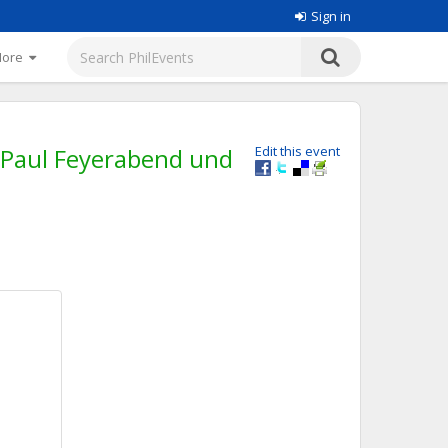
Sign in
More
 Paul Feyerabend und
Edit this event