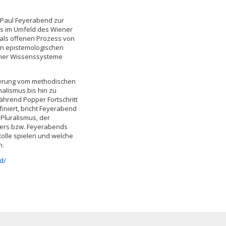
d Paul Feyerabend zur
s im Umfeld des Wiener
 als offenen Prozess von
nen epistemologischen
icher Wissenssysteme
ierung vom methodischen
nalismus bis hin zu
hrend Popper Fortschritt
finiert, bricht Feyerabend
 Pluralismus, der
pers bzw. Feyerabends
 Rolle spielen und welche
n.
d/