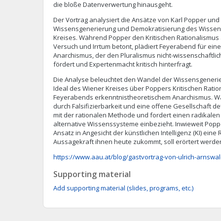
die bloße Datenverwertung hinausgeht.
Der Vortrag analysiert die Ansätze von Karl Popper un
Wissensgenerierung und Demokratisierung des Wissen
Kreises. Während Popper den Kritischen Rationalismus
Versuch und Irrtum betont, plädiert Feyerabend für ei
Anarchismus, der den Pluralismus nicht-wissenschaftl
fördert und Expertenmacht kritisch hinterfragt.
Die Analyse beleuchtet den Wandel der Wissensgener
Ideal des Wiener Kreises über Poppers Kritischen Ratio
Feyerabends erkenntnistheoretischem Anarchismus. Wä
durch Falsifizierbarkeit und eine offene Gesellschaft de
mit der rationalen Methode und fordert einen radikalen
alternative Wissenssysteme einbezieht. Inwieweit Pop
Ansatz in Angesicht der künstlichen Intelligenz (KI) eine
Aussagekraft ihnen heute zukommt, soll erörtert werde
https://www.aau.at/blog/gastvortrag-von-ulrich-arnswal
Supporting material
Add supporting material (slides, programs, etc.)