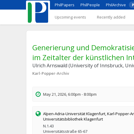
PhilPapers
PhilPeople
PhilArchive
P
Upcoming events
Recently added
Generierung und Demokratisie
im Zeitalter der künstlichen In
Ulrich Arnswald (University of Innsbruck, Uni
Karl-Popper-Archiv
May 21, 2026, 6:00pm - 8:00pm
Alpen-Adria-Universität Klagenfurt, Karl-Popper-Ar
Universitätsbibliothek Klagenfurt
N.1.43
Universitätsstraße 65-67