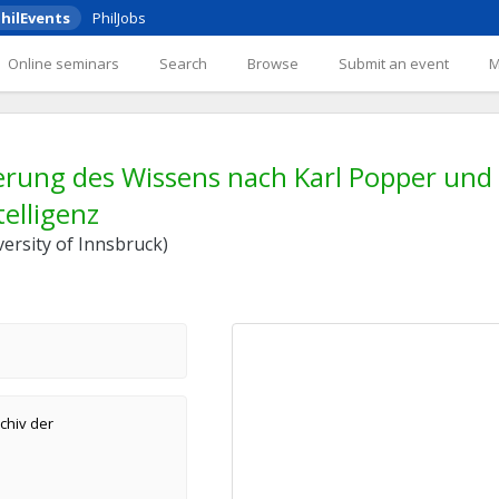
hilEvents
PhilJobs
Online seminars
Search
Browse
Submit an event
rung des Wissens nach Karl Popper und
telligenz
versity of Innsbruck)
chiv der