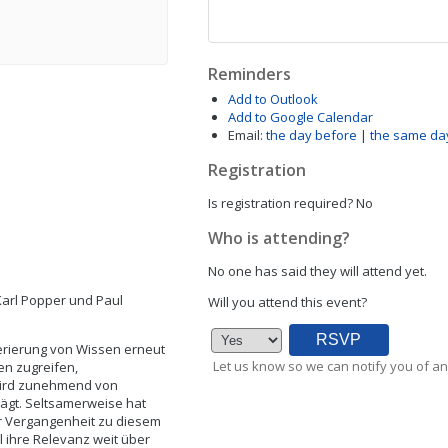
Reminders
Add to Outlook
Add to Google Calendar
Email:
the day before
|
the same da
Registration
Is registration required?
No
Who is attending?
No one has said they will attend yet.
arl Popper und Paul
Will you attend this event?
enerierung von Wissen erneut
Let us know so we can notify you of an
en zugreifen,
 wird zunehmend von
rägt. Seltsamerweise hat
r Vergangenheit zu diesem
ihre Relevanz weit über