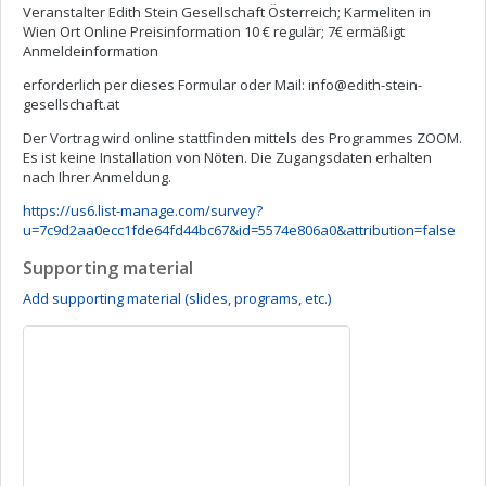
Veranstalter Edith Stein Gesellschaft Österreich; Karmeliten in
Wien Ort Online Preisinformation 10 € regulär; 7€ ermäßigt
Anmeldeinformation
erforderlich per dieses Formular oder Mail:
info@edith-stein-
gesellschaft.at
Der Vortrag wird online stattfinden mittels des Programmes ZOOM.
Es ist keine Installation von Nöten. Die Zugangsdaten erhalten
nach Ihrer Anmeldung.
https://us6.list-manage.com/survey?
u=7c9d2aa0ecc1fde64fd44bc67&id=5574e806a0&attribution=false
Supporting material
Add supporting material (slides, programs, etc.)