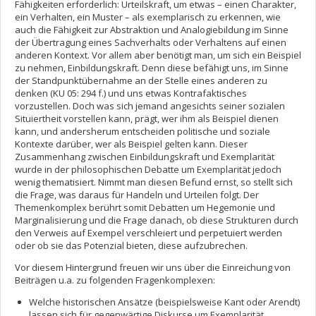
Fähigkeiten erforderlich: Urteilskraft, um etwas – einen Charakter,
ein Verhalten, ein Muster – als exemplarisch zu erkennen, wie
auch die Fähigkeit zur Abstraktion und Analogiebildung im Sinne
der Übertragung eines Sachverhalts oder Verhaltens auf einen
anderen Kontext. Vor allem aber benötigt man, um sich ein Beispiel
zu nehmen, Einbildungskraft. Denn diese befähigt uns, im Sinne
der Standpunktübernahme an der Stelle eines anderen zu
denken (KU 05: 294 f.) und uns etwas Kontrafaktisches
vorzustellen. Doch was sich jemand angesichts seiner sozialen
Situiertheit vorstellen kann, prägt, wer ihm als Beispiel dienen
kann, und andersherum entscheiden politische und soziale
Kontexte darüber, wer als Beispiel gelten kann. Dieser
Zusammenhang zwischen Einbildungskraft und Exemplarität
wurde in der philosophischen Debatte um Exemplarität jedoch
wenig thematisiert. Nimmt man diesen Befund ernst, so stellt sich
die Frage, was daraus für Handeln und Urteilen folgt. Der
Themenkomplex berührt somit Debatten um Hegemonie und
Marginalisierung und die Frage danach, ob diese Strukturen durch
den Verweis auf Exempel verschleiert und perpetuiert werden
oder ob sie das Potenzial bieten, diese aufzubrechen.
Vor diesem Hintergrund freuen wir uns über die Einreichung von
Beiträgen u.a. zu folgenden Fragenkomplexen:
Welche historischen Ansätze (beispielsweise Kant oder Arendt)
lassen sich für gegenwärtige Diskurse um Exemplarität