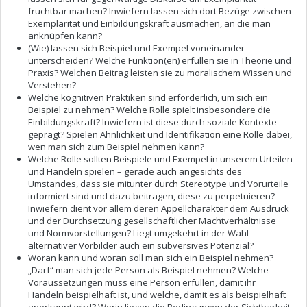
fruchtbar machen? Inwiefern lassen sich dort Bezüge zwischen
Exemplarität und Einbildungskraft ausmachen, an die man
anknüpfen kann?
(Wie) lassen sich Beispiel und Exempel voneinander
unterscheiden? Welche Funktion(en) erfüllen sie in Theorie und
Praxis? Welchen Beitrag leisten sie zu moralischem Wissen und
Verstehen?
Welche kognitiven Praktiken sind erforderlich, um sich ein
Beispiel zu nehmen? Welche Rolle spielt insbesondere die
Einbildungskraft? Inwiefern ist diese durch soziale Kontexte
geprägt? Spielen Ähnlichkeit und Identifikation eine Rolle dabei,
wen man sich zum Beispiel nehmen kann?
Welche Rolle sollten Beispiele und Exempel in unserem Urteilen
und Handeln spielen – gerade auch angesichts des
Umstandes, dass sie mitunter durch Stereotype und Vorurteile
informiert sind und dazu beitragen, diese zu perpetuieren?
Inwiefern dient vor allem deren Appellcharakter dem Ausdruck
und der Durchsetzung gesellschaftlicher Machtverhältnisse
und Normvorstellungen? Liegt umgekehrt in der Wahl
alternativer Vorbilder auch ein subversives Potenzial?
Woran kann und woran soll man sich ein Beispiel nehmen?
„Darf“ man sich jede Person als Beispiel nehmen? Welche
Voraussetzungen muss eine Person erfüllen, damit ihr
Handeln beispielhaft ist, und welche, damit es als beispielhaft