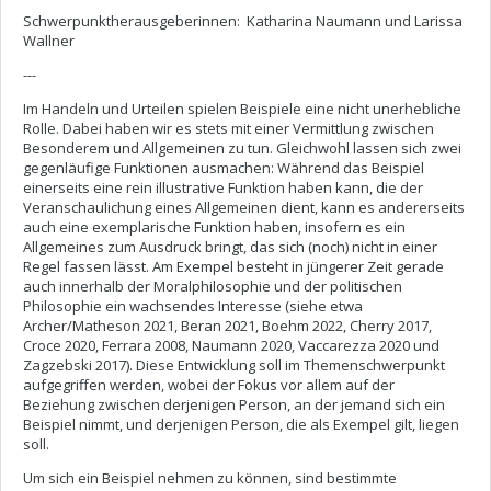
Schwerpunktherausgeberinnen: Katharina Naumann und Larissa
Wallner
---
Im Handeln und Urteilen spielen Beispiele eine nicht unerhebliche
Rolle. Dabei haben wir es stets mit einer Vermittlung zwischen
Besonderem und Allgemeinen zu tun. Gleichwohl lassen sich zwei
gegenläufige Funktionen ausmachen: Während das Beispiel
einerseits eine rein illustrative Funktion haben kann, die der
Veranschaulichung eines Allgemeinen dient, kann es andererseits
auch eine exemplarische Funktion haben, insofern es ein
Allgemeines zum Ausdruck bringt, das sich (noch) nicht in einer
Regel fassen lässt. Am Exempel besteht in jüngerer Zeit gerade
auch innerhalb der Moralphilosophie und der politischen
Philosophie ein wachsendes Interesse (siehe etwa
Archer/Matheson 2021, Beran 2021, Boehm 2022, Cherry 2017,
Croce 2020, Ferrara 2008, Naumann 2020, Vaccarezza 2020 und
Zagzebski 2017). Diese Entwicklung soll im Themenschwerpunkt
aufgegriffen werden, wobei der Fokus vor allem auf der
Beziehung zwischen derjenigen Person, an der jemand sich ein
Beispiel nimmt, und derjenigen Person, die als Exempel gilt, liegen
soll.
Um sich ein Beispiel nehmen zu können, sind bestimmte